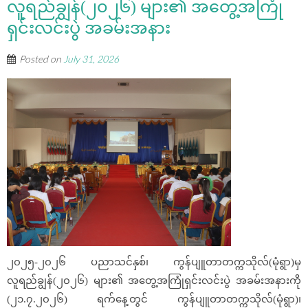
လူရည်ချွန်(၂၀၂၆) များ၏ အတွေ့အကြုံ
ရှင်းလင်းပွဲ အခမ်းအနား
Posted on
July 31, 2026
၂၀၂၅-၂၀၂၆ ပညာသင်နှစ်၊ ကွန်ပျူတာတက္ကသိုလ်(မုံရွာ)မှ
လူရည်ချွန်(၂၀၂၆) များ၏ အတွေ့အကြုံရှင်းလင်းပွဲ အခမ်းအနားကို
(၂၁.၇.၂၀၂၆) ရက်နေ့တွင် ကွန်ပျူတာတက္ကသိုလ်(မုံရွာ)၊