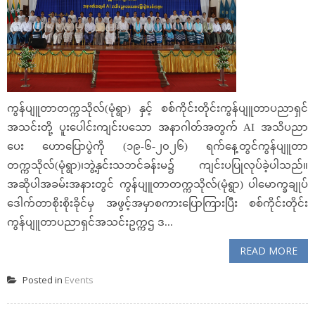
ကွန်ပျူတာတက္ကသိုလ်(မုံရွာ) နှင့် စစ်ကိုင်းတိုင်းကွန်ပျူတာပညာရှင်
အသင်းတို့ ပူးပေါင်းကျင်းပသော အနာဂါတ်အတွက် AI အသိပညာ
ပေး ဟောပြောပွဲကို (၁၉-၆-၂၀၂၆) ရက်နေ့တွင်ကွန်ပျူတာ
တက္ကသိုလ်(မုံရွာ)၊ဘွဲ့နှင်းသဘင်ခန်းမ၌ ကျင်းပပြုလုပ်ခဲ့ပါသည်။
အဆိုပါအခမ်းအနားတွင် ကွန်ပျူတာတက္ကသိုလ်(မုံရွာ) ပါမောက္ခချုပ်
ဒေါက်တာစိုးစိုးခိုင်မှ အဖွင့်အမှာစကားပြောကြားပြီး စစ်ကိုင်းတိုင်း
ကွန်ပျူတာပညာရှင်အသင်းဥက္ကဌ ဒ...
READ MORE
Posted in
Events