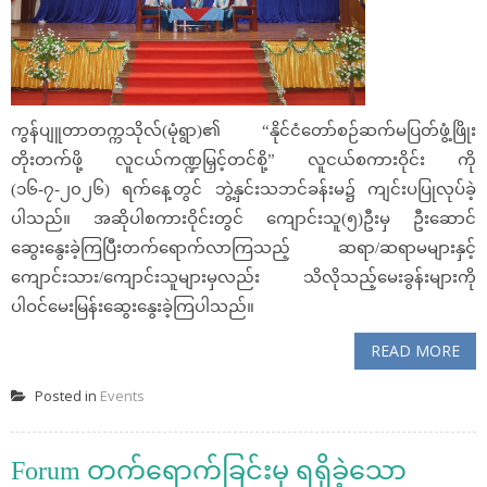
ကွန်ပျူတာတက္ကသိုလ်(မုံရွာ)၏ “နိုင်ငံတော်စဉ်ဆက်မပြတ်ဖွံ့ဖြိုး
တိုးတက်ဖို့ လူငယ်ကဏ္ဍမြှင့်တင်စို့” လူငယ်စကားဝိုင်း‌ ကို
(၁၆-၇-၂၀၂၆) ရက်နေ့တွင် ဘွဲ့နှင်းသဘင်ခန်းမ၌ ကျင်းပပြုလုပ်ခဲ့
ပါသည်။ အဆိုပါစကားဝိုင်းတွင် ကျောင်းသူ(၅)ဦးမှ ဦးဆောင်
ဆွေးနွေးခဲ့ကြပြီးတက်ရောက်လာကြသည့် ဆရာ/ဆရာမများနှင့်
ကျောင်းသား/ကျောင်းသူများမှလည်း သိလိုသည့်မေးခွန်းများကို
ပါဝင်မေးမြန်းဆွေးနွေးခဲ့ကြပါသည်။
READ MORE
Posted in
Events
Forum တက်ရောက်ခြင်းမှ ရရှိခဲ့သော