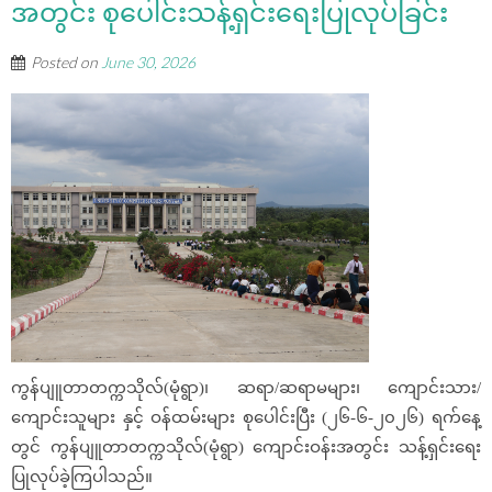
အတွင်း စုပေါင်းသန့်ရှင်းရေးပြုလုပ်ခြင်း
Posted on
June 30, 2026
ကွန်ပျူတာတက္ကသိုလ်(မုံရွာ)၊ ဆရာ/ဆရာမများ၊ ကျောင်းသား/
ကျောင်းသူများ နှင့် ဝန်ထမ်းများ စုပေါင်းပြီး (၂၆-၆-၂၀၂၆) ရက်နေ့
တွင် ကွန်ပျူတာတက္ကသိုလ်(မုံရွာ) ကျောင်းဝန်းအတွင်း သန့်ရှင်းရေး
ပြုလုပ်ခဲ့ကြပါသည်။