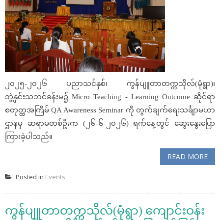
၂၀၂၅-၂၀၂၆ ပညာသင်နှစ်၊ ကွန်ပျူတာတက္ကသိုလ်(မုံရွာ)၊
ဘွဲ့နှင်းသဘင်ခန်းမ၌ Micro Teaching - Learning Outcome ဆိုင်ရာ
စတုတ္ထအကြိမ် QA Awareness Seminar ကို တွက်ချက်ရေးသင်္ချာမဟာ
ဌာနမှ ဆရာမတစ်ဦးက (၂၆-၆-၂၀၂၆) ရက်နေ့တွင် ဆွေးနွေးပြော
ကြားခဲ့ပါသည်။
READ MORE
Posted in
Events
ကွန်ပျူတာတက္ကသိုလ်(မုံရွာ) ကျောင်းဝန်း