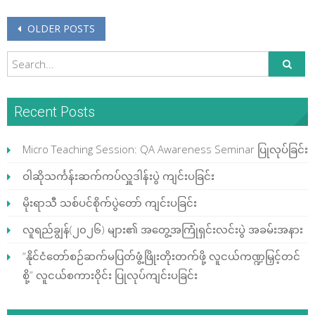
Posts navigation
OLDER POSTS
Recent Posts
Micro Teaching Session: QA Awareness Seminar ပြုလုပ်ခြင်း
ဝါဆိုသင်္ကန်းဆက်ကပ်လှူဒါန်းပွဲ ကျင်းပခြင်း
မိုးရာသီ သစ်ပင်စိုက်ပွဲတော် ကျင်းပခြင်း
လူရည်ချွန်(၂၀၂၆) များ၏ အတွေ့အကြုံရှင်းလင်းပွဲ အခမ်းအနား
“နိုင်ငံတော်စဉ်ဆက်မပြတ်ဖွံ့ဖြိုးတိုးတက်ဖို့ လူငယ်ကဏ္ဍမြှင့်တင်
စို့” လူငယ်စကားဝိုင်း ပြုလုပ်ကျင်းပခြင်း