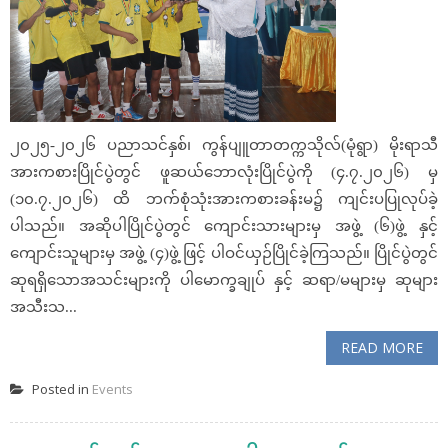
၂၀၂၅-၂၀၂၆ ပညာသင်နှစ်၊ ကွန်ပျူတာတက္ကသိုလ်(မုံရွာ) မိုးရာသီ
အားကစားပြိုင်ပွဲတွင် ဖူဆယ်ဘောလုံးပြိုင်ပွဲကို (၄.၇.၂၀၂၆) မှ
(၁၀.၇.၂၀၂၆) ထိ ဘက်စုံသုံးအားကစားခန်းမ၌ ကျင်းပပြုလုပ်ခဲ့
ပါသည်။ အဆိုပါပြိုင်ပွဲတွင် ကျောင်းသားများမှ အဖွဲ့ (၆)ဖွဲ့ နှင့်
ကျောင်းသူများမှ အဖွဲ့ (၄)ဖွဲ့ ဖြင့် ပါဝင်ယှဉ်ပြိုင်ခဲ့ကြသည်။ ပြိုင်ပွဲတွင်
ဆုရရှိသောအသင်းများကို ပါမောက္ခချုပ် နှင့် ဆရာ/မများမှ ဆုများ
အသီးသ...
READ MORE
Posted in
Events