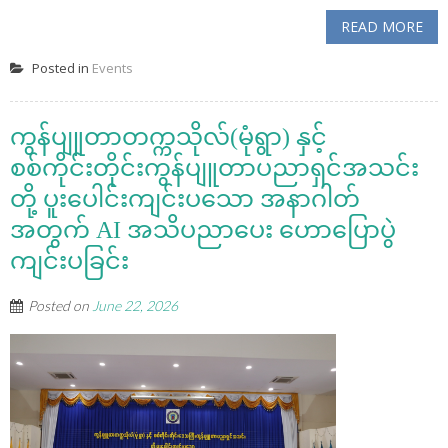
READ MORE
Posted in
Events
ကွန်ပျူတာတက္ကသိုလ်(မုံရွာ) နှင့်
စစ်ကိုင်းတိုင်းကွန်ပျူတာပညာရှင်အသင်း
တို့ ပူးပေါင်းကျင်းပသော အနာဂါတ်
အတွက် AI အသိပညာပေး ဟောပြောပွဲ
ကျင်းပခြင်း
Posted on
June 22, 2026