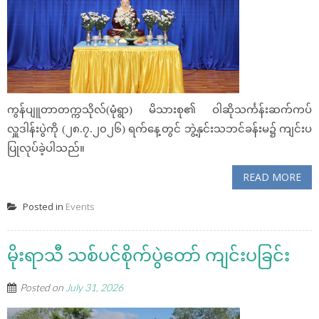
ကွန်ပျူတာတက္ကသိုလ်(မုံရွာ) မိသားစု၏ ဝါဆိုသင်္ကန်းဆက်ကပ်
လှူဒါန်းပွဲကို (၂၈.၇.၂၀၂၆) ရက်နေ့တွင် ဘွဲ့နှင်းသဘင်ခန်းမ၌ ကျင်းပ
ပြုလုပ်ခဲ့ပါသည်။
READ MORE
Posted in
Events
မိုးရာသီ သစ်ပင်စိုက်ပွဲတော် ကျင်းပခြင်း
Posted on
July 31, 2026