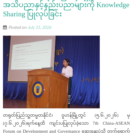
အသိပညာနှင့်နည်းပညာများကို Knowledge
Sharing ပြုလုပ်ခြင်း
Posted on
July 15, 2026
တရုတ်ပြည်သူ့တမ္မတနိုင်ငံ၊ ဝူဟန်မြို့တွင် (၅.၆.၂၀၂၆) မှ
(၇.၆.၂၀၂၆)ရက်နေ့ထိ ကျင်းပပြုလုပ်ခဲ့သော 7th China-ASEAN
Forum on Development and Governance ဆွေးနွေးပွဲသို့ တက်ရောက်