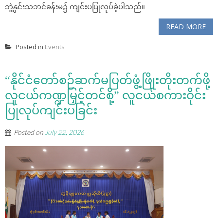
ဘွဲ့နှင်းသဘင်ခန်းမ၌ ကျင်းပပြုလုပ်ခဲ့ပါသည်။
READ MORE
Posted in
Events
“နိုင်ငံတော်စဉ်ဆက်မပြတ်ဖွံ့ဖြိုးတိုးတက်ဖို့
လူငယ်ကဏ္ဍမြှင့်တင်စို့” လူငယ်စကားဝိုင်း
ပြုလုပ်ကျင်းပခြင်း
Posted on
July 22, 2026