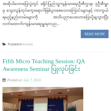
အဆိုပါဟောပြောပွဲတွင် ခရိုင်ပြည်သူ့ကျန်းမာရေးဦးစီးဌာန၊ ဒုဦးစီးမှူး
မှ သွေးလွန်တုပ်ကွေးရောဂါဖြစ်ပွားစေသောကြောင်းများနှင့် ကာကွယ်
ရမည့်နည်းလမ်းများကို အသိပညာပေးဟောပြောပို့ချသွားပြီး
လက်ထောက်ကျန်းမာရေးမှူးမှလည...
READ MORE
Posted in
Events
Fifth Micro Teaching Session: QA
Awareness Seminar ပြုလုပ်ခြင်း
Posted on
July 7, 2026