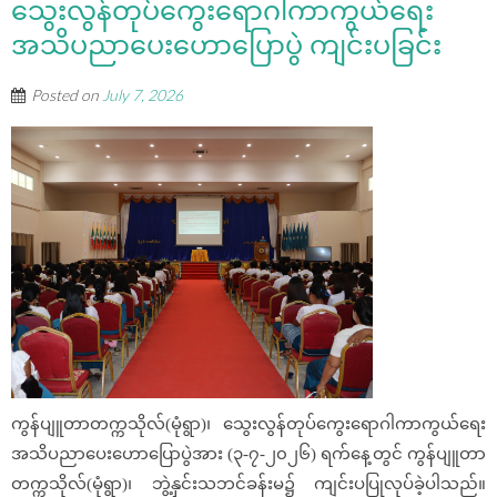
သွေးလွန်တုပ်ကွေးရောဂါကာကွယ်ရေး
အသိပညာပေးဟောပြောပွဲ ကျင်းပခြင်း
Posted on
July 7, 2026
ကွန်ပျူတာတက္ကသိုလ်(မုံရွာ)၊ သွေးလွန်တုပ်ကွေးရောဂါကာကွယ်ရေး
အသိပညာပေးဟောပြောပွဲအား (၃-၇-၂၀၂၆) ရက်နေ့တွင် ကွန်ပျူတာ
တက္ကသိုလ်(မုံရွာ)၊ ဘွဲ့နှင်းသဘင်ခန်းမ၌ ကျင်းပပြုလုပ်ခဲ့ပါသည်။