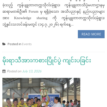
ခဲ့သည့် ကွန်ပျူတာတက္ကသိုလ်(မုံရွာ)၊ ကွန်ပျူတာသိပ္ပံမဟာဌာနမှ
ဆရာမတစ်ဦး၏ Forum မှ ရရှိခဲ့သော အသိပညာနှင့် နည်းပညာများ
အား Knowledge sharing ကို ကွန်ပျူတာတက္ကသိုလ်(မုံရွာ)၊
ဘွဲ့နှင်းသဘင်ခန်းမတွင် (၁၄.၇.၂၀၂၆) ရက်နေ့...
READ MORE
Posted in
Events
မိုးရာသီအားကစားပြိုင်ပွဲ ကျင်းပခြင်း
Posted on
July 13, 2026