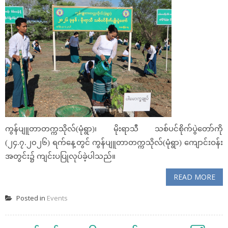
ကွန်ပျူတာတက္ကသိုလ်(မုံရွာ)၊ မိုးရာသီ သစ်ပင်စိုက်ပွဲတော်ကို
(၂၄.၇.၂၀၂၆) ရက်နေ့တွင် ကွန်ပျူတာတက္ကသိုလ်(မုံရွာ) ကျောင်းဝန်း
အတွင်း၌ ကျင်းပပြုလုပ်ခဲ့ပါသည်။
READ MORE
Posted in
Events