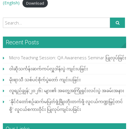
(English)
Download
Recent Posts
Micro Teaching Session: QA Awareness Seminar ပြုလုပ်ခြင်း
ဝါဆိုသင်္ကန်းဆက်ကပ်လှူဒါန်းပွဲ ကျင်းပခြင်း
မိုးရာသီ သစ်ပင်စိုက်ပွဲတော် ကျင်းပခြင်း
လူရည်ချွန်(၂၀၂၆) များ၏ အတွေ့အကြုံရှင်းလင်းပွဲ အခမ်းအနား
“နိုင်ငံတော်စဉ်ဆက်မပြတ်ဖွံ့ဖြိုးတိုးတက်ဖို့ လူငယ်ကဏ္ဍမြှင့်တင်
စို့” လူငယ်စကားဝိုင်း ပြုလုပ်ကျင်းပခြင်း
Our Links