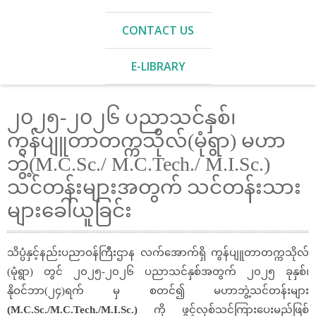
CONTACT US
E-LIBRARY
၂၀၂၅-၂၀၂၆ ပညာသင်နှစ်၊
ကွန်ပျူတာတက္ကသိုလ်(မုံရွာ) မဟာ
ဘွဲ့(M.C.Sc./ M.C.Tech./ M.I.Sc.)
သင်တန်းများအတွက် သင်တန်းသား
များခေါ်ယူခြင်း
သိပ္ပံနှင့်နည်းပညာဝန်ကြီးဌာန လက်အောက်ရှိ ကွန်ပျူတာတက္ကသိုလ်
(မုံရွာ) တွင် ၂၀၂၅-၂၀၂၆ ပညာသင်နှစ်အတွက် ၂၀၂၅ ခုနှစ်၊
နိုဝင်ဘာ(၂၄)ရက် မှ စတင်၍ မဟာဘွဲ့သင်တန်းများ
(M.C.Sc./M.C.Tech./M.I.Sc.)
ကို ဖွင့်လှစ်သင်ကြားပေးမည်ဖြစ်