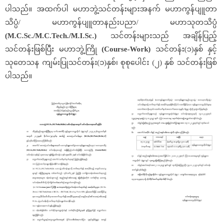
ပါသည်။ အထက်ပါ မဟာဘွဲ့သင်တန်းများအနက် မဟာကွန်ပျူတာ
သိပ္ပံ/ မဟာကွန်ပျူတာနည်းပညာ/ မဟာသုတသိပ္ပံ
(M.C.Sc./M.C.Tech./M.I.Sc.)
သင်တန်းများသည် အချိန်ပြည့်
သင်တန်းဖြစ်ပြီး မဟာဘွဲ့ကြို
(Course-Work)
သင်တန်း(၁)နှစ် နှင့်
သုတေသန ကျမ်းပြုသင်တန်း(၁)နှစ်၊ စုစုပေါင်း (၂) နှစ် သင်တန်းဖြစ်
ပါသည်။